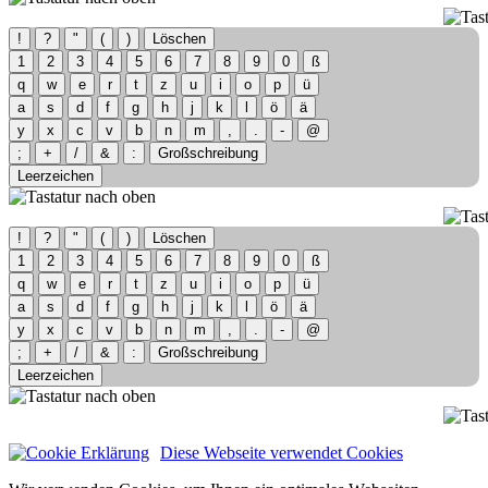
!
?
"
(
)
Löschen
1
2
3
4
5
6
7
8
9
0
ß
q
w
e
r
t
z
u
i
o
p
ü
a
s
d
f
g
h
j
k
l
ö
ä
y
x
c
v
b
n
m
,
.
-
@
;
+
/
&
:
Großschreibung
Leerzeichen
!
?
"
(
)
Löschen
1
2
3
4
5
6
7
8
9
0
ß
q
w
e
r
t
z
u
i
o
p
ü
a
s
d
f
g
h
j
k
l
ö
ä
y
x
c
v
b
n
m
,
.
-
@
;
+
/
&
:
Großschreibung
Leerzeichen
Diese Webseite verwendet Cookies