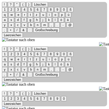
!
?
"
(
)
Löschen
1
2
3
4
5
6
7
8
9
0
ß
q
w
e
r
t
z
u
i
o
p
ü
a
s
d
f
g
h
j
k
l
ö
ä
y
x
c
v
b
n
m
,
.
-
@
;
+
/
&
:
Großschreibung
Leerzeichen
!
?
"
(
)
Löschen
1
2
3
4
5
6
7
8
9
0
ß
q
w
e
r
t
z
u
i
o
p
ü
a
s
d
f
g
h
j
k
l
ö
ä
y
x
c
v
b
n
m
,
.
-
@
;
+
/
&
:
Großschreibung
Leerzeichen
!
?
"
(
)
Löschen
1
2
3
4
5
6
7
8
9
0
Leerzeichen