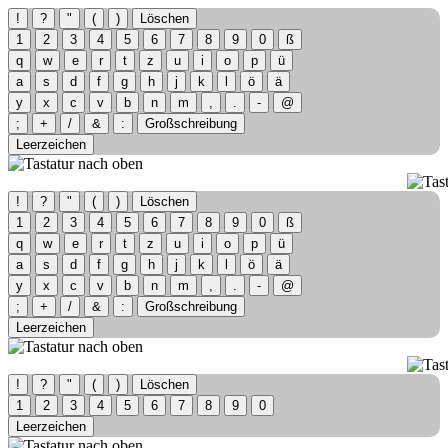
!
?
"
(
)
Löschen
1
2
3
4
5
6
7
8
9
0
ß
q
w
e
r
t
z
u
i
o
p
ü
a
s
d
f
g
h
j
k
l
ö
ä
y
x
c
v
b
n
m
,
.
-
@
;
+
/
&
:
Großschreibung
Leerzeichen
!
?
"
(
)
Löschen
1
2
3
4
5
6
7
8
9
0
ß
q
w
e
r
t
z
u
i
o
p
ü
a
s
d
f
g
h
j
k
l
ö
ä
y
x
c
v
b
n
m
,
.
-
@
;
+
/
&
:
Großschreibung
Leerzeichen
!
?
"
(
)
Löschen
1
2
3
4
5
6
7
8
9
0
Leerzeichen