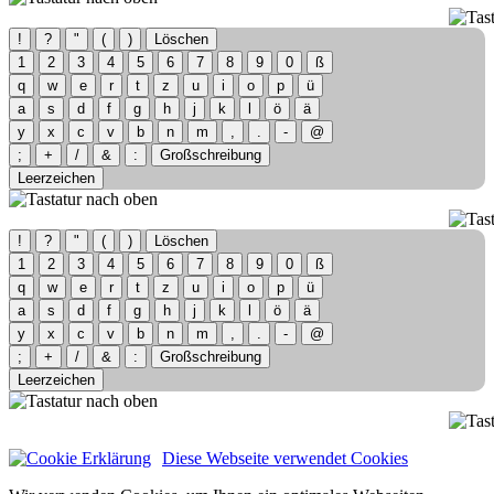
!
?
"
(
)
Löschen
1
2
3
4
5
6
7
8
9
0
ß
q
w
e
r
t
z
u
i
o
p
ü
a
s
d
f
g
h
j
k
l
ö
ä
y
x
c
v
b
n
m
,
.
-
@
;
+
/
&
:
Großschreibung
Leerzeichen
!
?
"
(
)
Löschen
1
2
3
4
5
6
7
8
9
0
ß
q
w
e
r
t
z
u
i
o
p
ü
a
s
d
f
g
h
j
k
l
ö
ä
y
x
c
v
b
n
m
,
.
-
@
;
+
/
&
:
Großschreibung
Leerzeichen
Diese Webseite verwendet Cookies