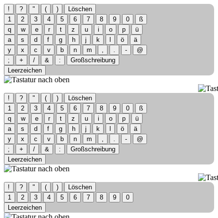
!
?
"
(
)
Löschen
1
2
3
4
5
6
7
8
9
0
ß
q
w
e
r
t
z
u
i
o
p
ü
a
s
d
f
g
h
j
k
l
ö
ä
y
x
c
v
b
n
m
,
.
-
@
;
+
/
&
:
Großschreibung
Leerzeichen
!
?
"
(
)
Löschen
1
2
3
4
5
6
7
8
9
0
ß
q
w
e
r
t
z
u
i
o
p
ü
a
s
d
f
g
h
j
k
l
ö
ä
y
x
c
v
b
n
m
,
.
-
@
;
+
/
&
:
Großschreibung
Leerzeichen
!
?
"
(
)
Löschen
1
2
3
4
5
6
7
8
9
0
Leerzeichen