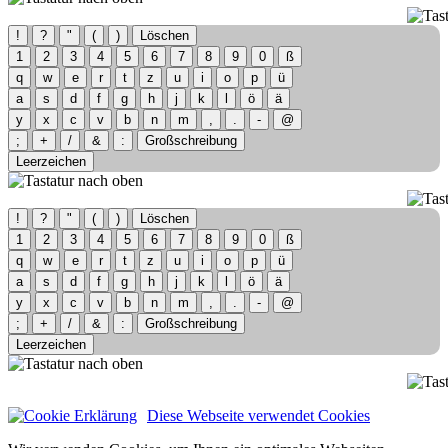
!
?
"
(
)
Löschen
1
2
3
4
5
6
7
8
9
0
ß
q
w
e
r
t
z
u
i
o
p
ü
a
s
d
f
g
h
j
k
l
ö
ä
y
x
c
v
b
n
m
,
.
-
@
;
+
/
&
:
Großschreibung
Leerzeichen
!
?
"
(
)
Löschen
1
2
3
4
5
6
7
8
9
0
ß
q
w
e
r
t
z
u
i
o
p
ü
a
s
d
f
g
h
j
k
l
ö
ä
y
x
c
v
b
n
m
,
.
-
@
;
+
/
&
:
Großschreibung
Leerzeichen
Diese Webseite verwendet Cookies