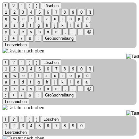
!
?
"
(
)
Löschen
1
2
3
4
5
6
7
8
9
0
ß
q
w
e
r
t
z
u
i
o
p
ü
a
s
d
f
g
h
j
k
l
ö
ä
y
x
c
v
b
n
m
,
.
-
@
;
+
/
&
:
Großschreibung
Leerzeichen
!
?
"
(
)
Löschen
1
2
3
4
5
6
7
8
9
0
ß
q
w
e
r
t
z
u
i
o
p
ü
a
s
d
f
g
h
j
k
l
ö
ä
y
x
c
v
b
n
m
,
.
-
@
;
+
/
&
:
Großschreibung
Leerzeichen
!
?
"
(
)
Löschen
1
2
3
4
5
6
7
8
9
0
Leerzeichen