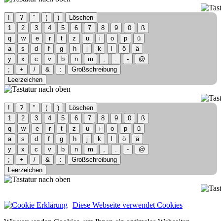
!
?
"
(
)
Löschen
1
2
3
4
5
6
7
8
9
0
ß
q
w
e
r
t
z
u
i
o
p
ü
a
s
d
f
g
h
j
k
l
ö
ä
y
x
c
v
b
n
m
,
.
-
@
;
+
/
&
:
Großschreibung
Leerzeichen
!
?
"
(
)
Löschen
1
2
3
4
5
6
7
8
9
0
ß
q
w
e
r
t
z
u
i
o
p
ü
a
s
d
f
g
h
j
k
l
ö
ä
y
x
c
v
b
n
m
,
.
-
@
;
+
/
&
:
Großschreibung
Leerzeichen
Diese Webseite verwendet Cookies