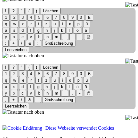
!
?
"
(
)
Löschen
1
2
3
4
5
6
7
8
9
0
ß
q
w
e
r
t
z
u
i
o
p
ü
a
s
d
f
g
h
j
k
l
ö
ä
y
x
c
v
b
n
m
,
.
-
@
;
+
/
&
:
Großschreibung
Leerzeichen
!
?
"
(
)
Löschen
1
2
3
4
5
6
7
8
9
0
ß
q
w
e
r
t
z
u
i
o
p
ü
a
s
d
f
g
h
j
k
l
ö
ä
y
x
c
v
b
n
m
,
.
-
@
;
+
/
&
:
Großschreibung
Leerzeichen
Diese Webseite verwendet Cookies