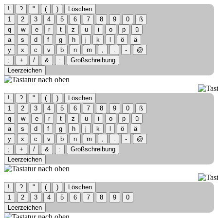
!
?
"
(
)
Löschen
1
2
3
4
5
6
7
8
9
0
ß
q
w
e
r
t
z
u
i
o
p
ü
a
s
d
f
g
h
j
k
l
ö
ä
y
x
c
v
b
n
m
,
.
-
@
;
+
/
&
:
Großschreibung
Leerzeichen
!
?
"
(
)
Löschen
1
2
3
4
5
6
7
8
9
0
ß
q
w
e
r
t
z
u
i
o
p
ü
a
s
d
f
g
h
j
k
l
ö
ä
y
x
c
v
b
n
m
,
.
-
@
;
+
/
&
:
Großschreibung
Leerzeichen
!
?
"
(
)
Löschen
1
2
3
4
5
6
7
8
9
0
Leerzeichen