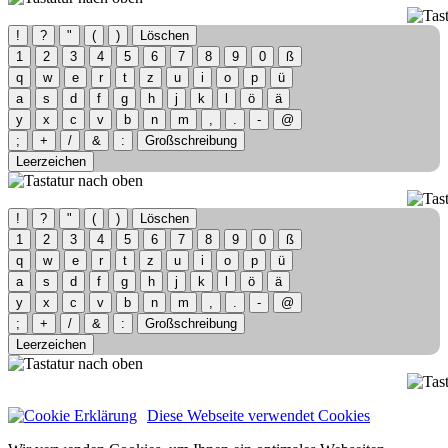
!
?
"
(
)
Löschen
1
2
3
4
5
6
7
8
9
0
ß
q
w
e
r
t
z
u
i
o
p
ü
a
s
d
f
g
h
j
k
l
ö
ä
y
x
c
v
b
n
m
,
.
-
@
;
+
/
&
:
Großschreibung
Leerzeichen
!
?
"
(
)
Löschen
1
2
3
4
5
6
7
8
9
0
ß
q
w
e
r
t
z
u
i
o
p
ü
a
s
d
f
g
h
j
k
l
ö
ä
y
x
c
v
b
n
m
,
.
-
@
;
+
/
&
:
Großschreibung
Leerzeichen
Diese Webseite verwendet Cookies