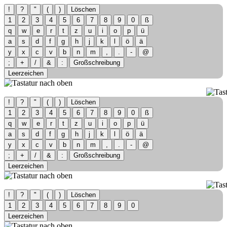
!
?
"
(
)
Löschen
1
2
3
4
5
6
7
8
9
0
ß
q
w
e
r
t
z
u
i
o
p
ü
a
s
d
f
g
h
j
k
l
ö
ä
y
x
c
v
b
n
m
,
.
-
@
;
+
/
&
:
Großschreibung
Leerzeichen
!
?
"
(
)
Löschen
1
2
3
4
5
6
7
8
9
0
ß
q
w
e
r
t
z
u
i
o
p
ü
a
s
d
f
g
h
j
k
l
ö
ä
y
x
c
v
b
n
m
,
.
-
@
;
+
/
&
:
Großschreibung
Leerzeichen
!
?
"
(
)
Löschen
1
2
3
4
5
6
7
8
9
0
Leerzeichen