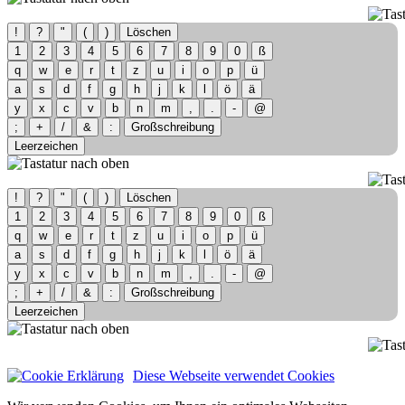
!
?
"
(
)
Löschen
1
2
3
4
5
6
7
8
9
0
ß
q
w
e
r
t
z
u
i
o
p
ü
a
s
d
f
g
h
j
k
l
ö
ä
y
x
c
v
b
n
m
,
.
-
@
;
+
/
&
:
Großschreibung
Leerzeichen
!
?
"
(
)
Löschen
1
2
3
4
5
6
7
8
9
0
ß
q
w
e
r
t
z
u
i
o
p
ü
a
s
d
f
g
h
j
k
l
ö
ä
y
x
c
v
b
n
m
,
.
-
@
;
+
/
&
:
Großschreibung
Leerzeichen
Diese Webseite verwendet Cookies