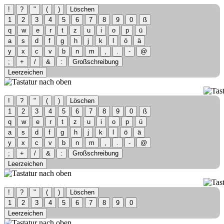
!
?
"
(
)
Löschen
1
2
3
4
5
6
7
8
9
0
ß
q
w
e
r
t
z
u
i
o
p
ü
a
s
d
f
g
h
j
k
l
ö
ä
y
x
c
v
b
n
m
,
.
-
@
;
+
/
&
:
Großschreibung
Leerzeichen
!
?
"
(
)
Löschen
1
2
3
4
5
6
7
8
9
0
ß
q
w
e
r
t
z
u
i
o
p
ü
a
s
d
f
g
h
j
k
l
ö
ä
y
x
c
v
b
n
m
,
.
-
@
;
+
/
&
:
Großschreibung
Leerzeichen
!
?
"
(
)
Löschen
1
2
3
4
5
6
7
8
9
0
Leerzeichen