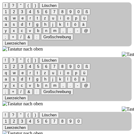
!
?
"
(
)
Löschen
1
2
3
4
5
6
7
8
9
0
ß
q
w
e
r
t
z
u
i
o
p
ü
a
s
d
f
g
h
j
k
l
ö
ä
y
x
c
v
b
n
m
,
.
-
@
;
+
/
&
:
Großschreibung
Leerzeichen
!
?
"
(
)
Löschen
1
2
3
4
5
6
7
8
9
0
ß
q
w
e
r
t
z
u
i
o
p
ü
a
s
d
f
g
h
j
k
l
ö
ä
y
x
c
v
b
n
m
,
.
-
@
;
+
/
&
:
Großschreibung
Leerzeichen
!
?
"
(
)
Löschen
1
2
3
4
5
6
7
8
9
0
Leerzeichen