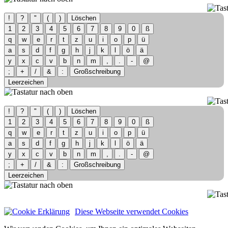
!
?
"
(
)
Löschen
1
2
3
4
5
6
7
8
9
0
ß
q
w
e
r
t
z
u
i
o
p
ü
a
s
d
f
g
h
j
k
l
ö
ä
y
x
c
v
b
n
m
,
.
-
@
;
+
/
&
:
Großschreibung
Leerzeichen
!
?
"
(
)
Löschen
1
2
3
4
5
6
7
8
9
0
ß
q
w
e
r
t
z
u
i
o
p
ü
a
s
d
f
g
h
j
k
l
ö
ä
y
x
c
v
b
n
m
,
.
-
@
;
+
/
&
:
Großschreibung
Leerzeichen
Diese Webseite verwendet Cookies