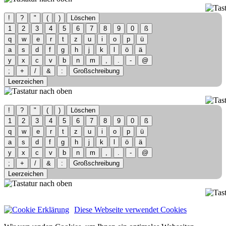
!
?
"
(
)
Löschen
1
2
3
4
5
6
7
8
9
0
ß
q
w
e
r
t
z
u
i
o
p
ü
a
s
d
f
g
h
j
k
l
ö
ä
y
x
c
v
b
n
m
,
.
-
@
;
+
/
&
:
Großschreibung
Leerzeichen
!
?
"
(
)
Löschen
1
2
3
4
5
6
7
8
9
0
ß
q
w
e
r
t
z
u
i
o
p
ü
a
s
d
f
g
h
j
k
l
ö
ä
y
x
c
v
b
n
m
,
.
-
@
;
+
/
&
:
Großschreibung
Leerzeichen
Diese Webseite verwendet Cookies