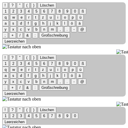
!
?
"
(
)
Löschen
1
2
3
4
5
6
7
8
9
0
ß
q
w
e
r
t
z
u
i
o
p
ü
a
s
d
f
g
h
j
k
l
ö
ä
y
x
c
v
b
n
m
,
.
-
@
;
+
/
&
:
Großschreibung
Leerzeichen
!
?
"
(
)
Löschen
1
2
3
4
5
6
7
8
9
0
ß
q
w
e
r
t
z
u
i
o
p
ü
a
s
d
f
g
h
j
k
l
ö
ä
y
x
c
v
b
n
m
,
.
-
@
;
+
/
&
:
Großschreibung
Leerzeichen
!
?
"
(
)
Löschen
1
2
3
4
5
6
7
8
9
0
Leerzeichen