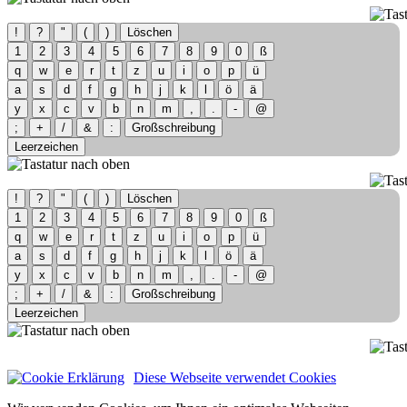
!
?
"
(
)
Löschen
1
2
3
4
5
6
7
8
9
0
ß
q
w
e
r
t
z
u
i
o
p
ü
a
s
d
f
g
h
j
k
l
ö
ä
y
x
c
v
b
n
m
,
.
-
@
;
+
/
&
:
Großschreibung
Leerzeichen
!
?
"
(
)
Löschen
1
2
3
4
5
6
7
8
9
0
ß
q
w
e
r
t
z
u
i
o
p
ü
a
s
d
f
g
h
j
k
l
ö
ä
y
x
c
v
b
n
m
,
.
-
@
;
+
/
&
:
Großschreibung
Leerzeichen
Diese Webseite verwendet Cookies