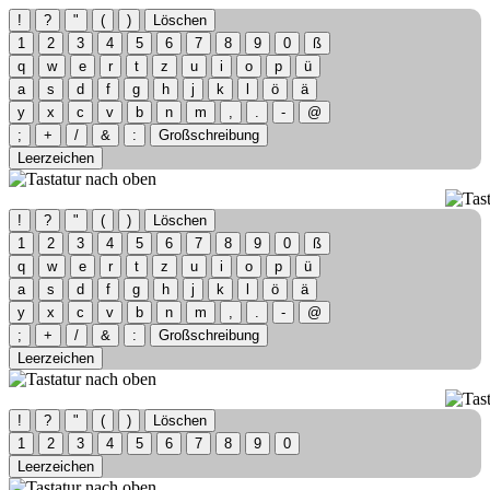
!
?
"
(
)
Löschen
1
2
3
4
5
6
7
8
9
0
ß
q
w
e
r
t
z
u
i
o
p
ü
a
s
d
f
g
h
j
k
l
ö
ä
y
x
c
v
b
n
m
,
.
-
@
;
+
/
&
:
Großschreibung
Leerzeichen
!
?
"
(
)
Löschen
1
2
3
4
5
6
7
8
9
0
ß
q
w
e
r
t
z
u
i
o
p
ü
a
s
d
f
g
h
j
k
l
ö
ä
y
x
c
v
b
n
m
,
.
-
@
;
+
/
&
:
Großschreibung
Leerzeichen
!
?
"
(
)
Löschen
1
2
3
4
5
6
7
8
9
0
Leerzeichen