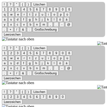
!
?
"
(
)
Löschen
1
2
3
4
5
6
7
8
9
0
ß
q
w
e
r
t
z
u
i
o
p
ü
a
s
d
f
g
h
j
k
l
ö
ä
y
x
c
v
b
n
m
,
.
-
@
;
+
/
&
:
Großschreibung
Leerzeichen
!
?
"
(
)
Löschen
1
2
3
4
5
6
7
8
9
0
ß
q
w
e
r
t
z
u
i
o
p
ü
a
s
d
f
g
h
j
k
l
ö
ä
y
x
c
v
b
n
m
,
.
-
@
;
+
/
&
:
Großschreibung
Leerzeichen
!
?
"
(
)
Löschen
1
2
3
4
5
6
7
8
9
0
Leerzeichen