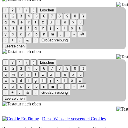
!
?
"
(
)
Löschen
1
2
3
4
5
6
7
8
9
0
ß
q
w
e
r
t
z
u
i
o
p
ü
a
s
d
f
g
h
j
k
l
ö
ä
y
x
c
v
b
n
m
,
.
-
@
;
+
/
&
:
Großschreibung
Leerzeichen
!
?
"
(
)
Löschen
1
2
3
4
5
6
7
8
9
0
ß
q
w
e
r
t
z
u
i
o
p
ü
a
s
d
f
g
h
j
k
l
ö
ä
y
x
c
v
b
n
m
,
.
-
@
;
+
/
&
:
Großschreibung
Leerzeichen
Diese Webseite verwendet Cookies